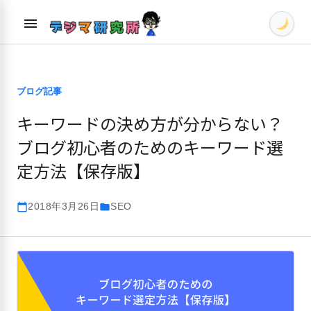
Skip
menu
to
content
ブログ記事
キーワードの決め方が分からない？
ブログ初心者のためのキーワード選
定方法【保存版】
2018年3月26日
SEO
calendar_today
folder