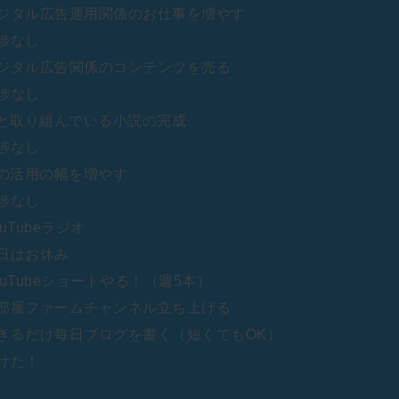
ジタル広告運用関係のお仕事を増やす
捗なし
ジタル広告関係のコンテンツを売る
捗なし
Iと取り組んでいる小説の完成
捗なし
Iの活用の幅を増やす
捗なし
uTubeラジオ
日はお休み
ouTubeショートやる！（週5本）
部屋ファームチャンネル立ち上げる
きるだけ毎日ブログを書く（短くでもOK）
けた！