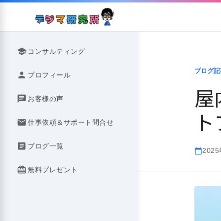
Skip
to
content
school
コンサルティング
ブログ記
person
プロフィール
屋
chat
お客様の声
ト
mail
仕事依頼＆サポート問合せ
article
ブログ一覧
202
calendar_today
redeem
無料プレゼント