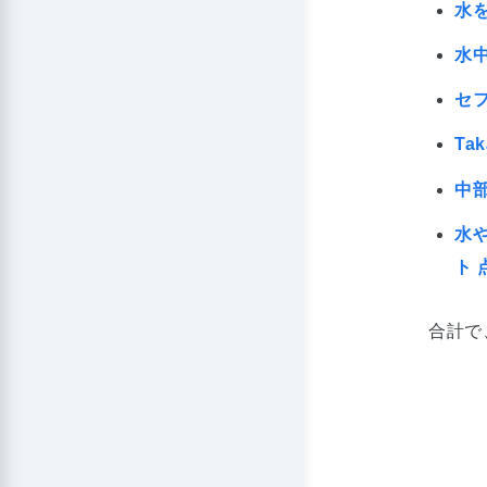
水を
水中
セフ
Ta
中
水や
ト 
合計で