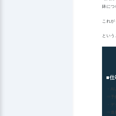
鉢につ
これが
という
■仕
・A
⇒予
・デ
⇒進