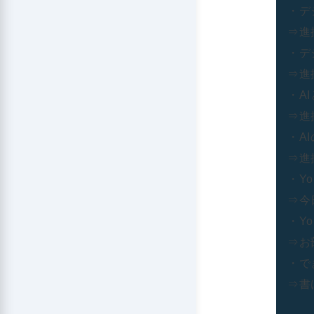
・デ
⇒進
・デ
⇒進
・A
⇒進
・A
⇒進
・Yo
⇒今
・Y
⇒お
・で
⇒書