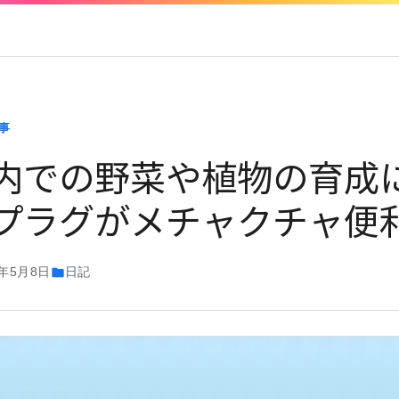
事
内での野菜や植物の育成に
プラグがメチャクチャ便
5年5月8日
日記
folder