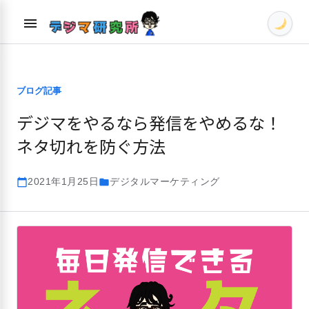
Skip
menu
to
content
ブログ記事
デジマをやるなら発信をやめるな！
ネタ切れを防ぐ方法
2021年1月25日
デジタルマーケティング
calendar_today
folder