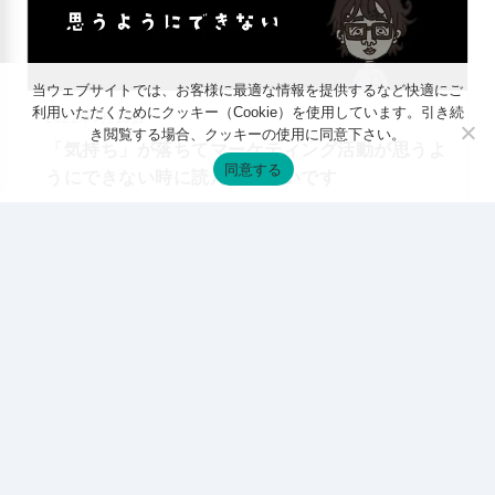
当ウェブサイトでは、お客様に最適な情報を提供するなど快適にご
利用いただくためにクッキー（Cookie）を使用しています。引き続
2022年7月13日
き閲覧する場合、クッキーの使用に同意下さい。
「気持ち」が落ちてマーケティング活動が思うよ
同意する
うにできない時に読んでほしいです
サイトマップ
プライバシーポリシー
会社概要
特定商取引法に基づく表記
サービス内容（事業案内）
お問合せ