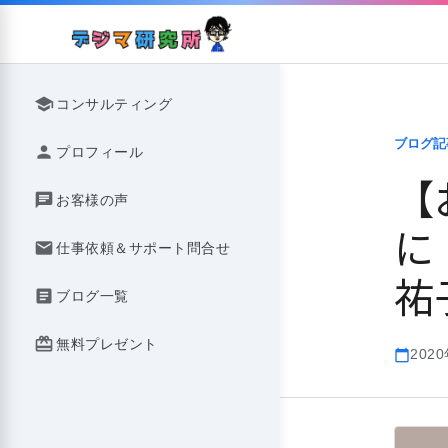
Skip
to
content
school
コンサルティング
ブログ記
person
プロフィール
【
chat
お客様の声
に
mail
仕事依頼＆サポート問合せ
祐
article
ブログ一覧
redeem
無料プレゼント
202
calendar_today