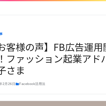
事
お客様の声】FB広告運用
！ファッション起業アド
子さま
0年2月26日
Facebook活用法
folder