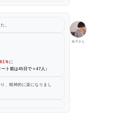
した。
祐子さん
61％
に
ート前は45日で＋47人
）
かり、精神的に楽になりまし