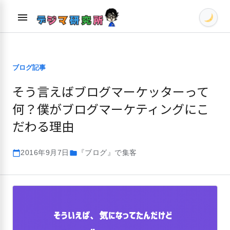
Skip
menu
to
content
ブログ記事
そう言えばブログマーケッターって
何？僕がブログマーケティングにこ
だわる理由
2016年9月7日
『ブログ』で集客
calendar_today
folder