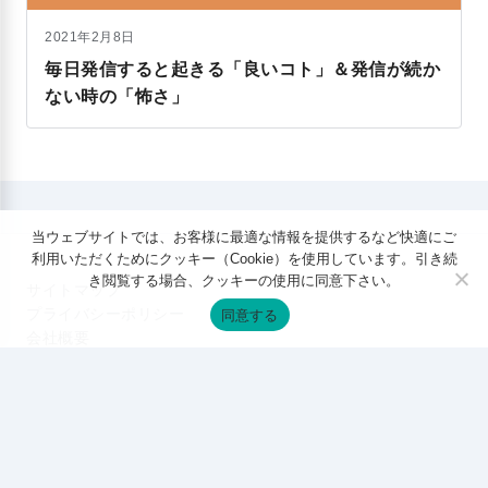
2021年2月8日
毎日発信すると起きる「良いコト」＆発信が続か
ない時の「怖さ」
当ウェブサイトでは、お客様に最適な情報を提供するなど快適にご
利用いただくためにクッキー（Cookie）を使用しています。引き続
き閲覧する場合、クッキーの使用に同意下さい。
サイトマップ
プライバシーポリシー
同意する
会社概要
特定商取引法に基づく表記
サービス内容（事業案内）
お問合せ
© 2026
デジタルマーケティング専門家ジュンイチのデジマ研究
所
. All rights reserved.