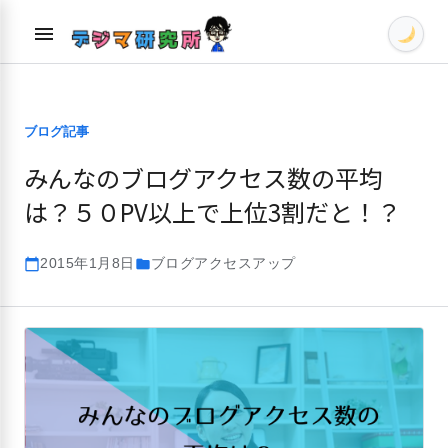
Skip
menu
to
content
ブログ記事
みんなのブログアクセス数の平均
は？５０PV以上で上位3割だと！？
2015年1月8日
ブログアクセスアップ
calendar_today
folder