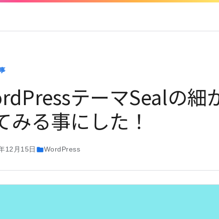
事
ordPressテーマSeal
てみる事にした！
7年12月15日
WordPress
folder