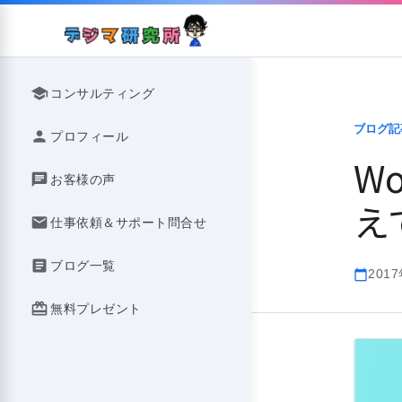
Skip
to
content
school
コンサルティング
ブログ記
person
プロフィール
W
chat
お客様の声
え
mail
仕事依頼＆サポート問合せ
article
ブログ一覧
201
calendar_today
redeem
無料プレゼント