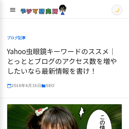
Skip
menu
to
content
ブログ記事
Yahoo虫眼鏡キーワードのススメ｜
とっととブログのアクセス数を増や
したいなら最新情報を書け！
2016年6月15日
SEO
calendar_today
folder