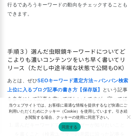
行るであろうキーワードの動向をチェックすることも
できます。
手順３）選んだ虫眼鏡キーワードについてど
こよりも濃いコンテンツをいち早く書いてリ
リース（ただし中途半端な状態で公開もOK）
あとは、ぜひ
SEOキーワード選定方法～バンバン検索
上位に入るブログ記事の書き方【保存版】
という記事
を参考にして記事を書いてほしいんですが、守ってほ
当ウェブサイトでは、お客様に最適な情報を提供するなど快適にご
しいポイントは３つだけ。
利用いただくためにクッキー（Cookie）を使用しています。引き続
き閲覧する場合、クッキーの使用に同意下さい。
選んだキーワードで検索ユーザーが知りたいこと
同意する
を書くこと（検索ユーザーの意図に沿った記事を