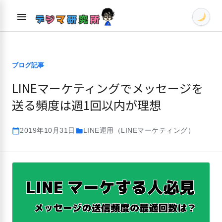
Skip
menu
to
content
ブログ記事
LINEマーケティングでメッセージを
送る頻度は週1回以内が理想
2019年10月31日
LINE運用（LINEマーケティング）
calendar_today
folder