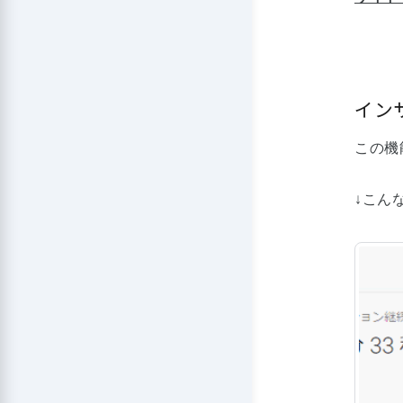
イン
この機
↓こん