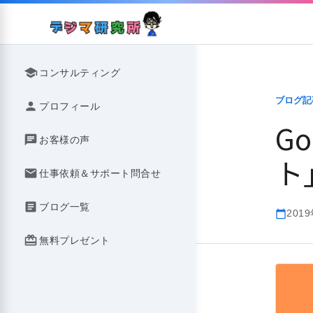
Skip
to
content
school
コンサルティング
ブログ記
person
プロフィール
G
chat
お客様の声
ト
mail
仕事依頼＆サポート問合せ
article
ブログ一覧
201
calendar_today
redeem
無料プレゼント