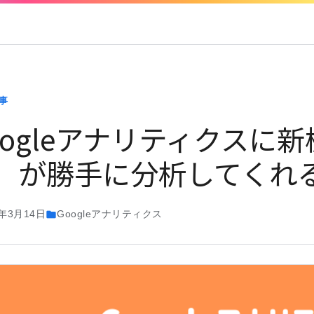
事
oogleアナリティクスに
」が勝手に分析してくれ
9年3月14日
Googleアナリティクス
folder