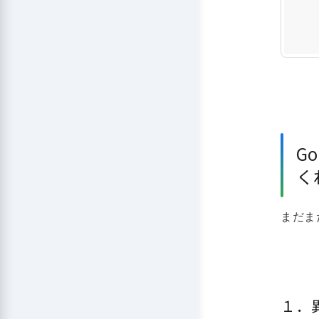
G
く
まだま
１．