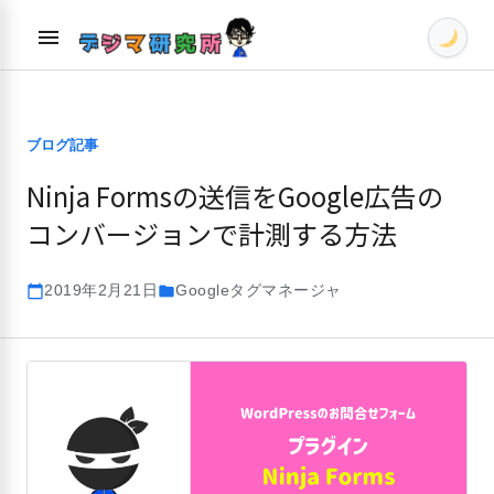
Skip
menu
to
content
ブログ記事
Ninja Formsの送信をGoogle広告の
コンバージョンで計測する方法
2019年2月21日
Googleタグマネージャ
calendar_today
folder