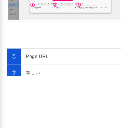
①
Page URL
②
等しい
Ninja Formsで設定したサンクスページの
URL
③
※例：https://junichi-manga.com/contact-
thanks