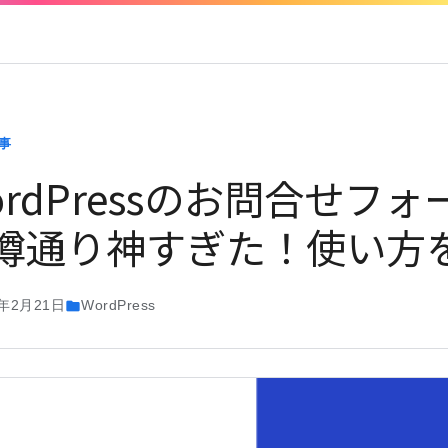
事
ordPressのお問合せフォーム
噂通り神すぎた！使い方
9年2月21日
WordPress
folder