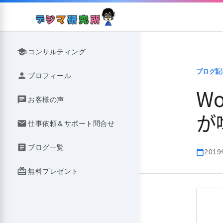
Skip
to
content
school
コンサルティング
ブログ記
person
プロフィール
W
chat
お客様の声
が
mail
仕事依頼＆サポート問合せ
article
ブログ一覧
201
calendar_today
redeem
無料プレゼント