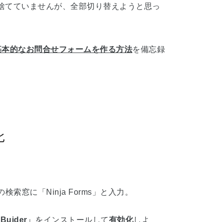
全には捨てていませんが、全部切り替えようと思っ
基本的なお問合せフォームを作る方法
を備忘録
化
索窓に「Ninja Forms」と入力。
 Buider
』をインストールして
有効化
しよ