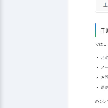
手
ではこ
お
メ
お
送
のシン