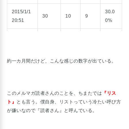
2015/1/1
30.0
30
10
9
20:51
0%
2014/12/
36.7
30
13
11
31 13:57
0%
約一カ月間だけど、こんな感じの数字が出ている。
2014/12/
27.6
29
9
8
28 23:41
0%
2014/12/
23.1
26
6
6
このメルマガ読者さんのことを、ちまたでは
『リス
27 22:13
0%
ト』
とも言う。僕自身、リストっていう冷たい呼び方
が嫌いなので『読者さん』と呼んでいる。
2014/12/
44.0
25
11
11
26 20:07
0%