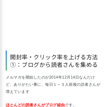
2014/12/
42.3
26
11
11
25 22:53
0%
2014/12/
36.4
22
15
8
23 23:21
0%
2014/12/
25.0
20
5
5
開封率・クリック率を上げる方法
22 22:00
0%
①：ブログから読者さんを集める
2014/12/
36.8
19
7
7
22 1:02
0%
メルマガを開始したのが2014年12月14日なんだけ
ど、ありがたい事に、毎日１～３人前後の読者さんが
2014/12/
31.6
増えています
19
9
6
20 23:24
0%
ほとんどの読者さんがブログ経由
です。