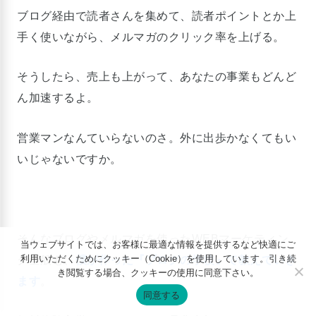
ブログ経由で読者さんを集めて、読者ポイントとか上
手く使いながら、メルマガのクリック率を上げる。
そうしたら、売上も上がって、あなたの事業もどんど
ん加速するよ。
営業マンなんていらないのさ。外に出歩かなくてもい
いじゃないですか。
そんなブログやメルマガを使ったWEBマーケティン
当ウェブサイトでは、お客様に最適な情報を提供するなど快適にご
利用いただくためにクッキー（Cookie）を使用しています。引き続
グ全般も、
僕が作った『ブログの学校』で教えていき
き閲覧する場合、クッキーの使用に同意下さい。
ます
。
同意する