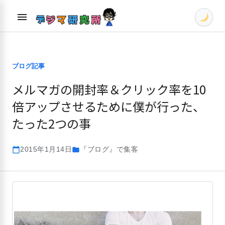
Skip
menu
to
content
ブログ記事
メルマガの開封率＆クリック率を10
倍アップさせるために僕が行った、
たった2つの事
2015年1月14日
『ブログ』で集客
calendar_today
folder