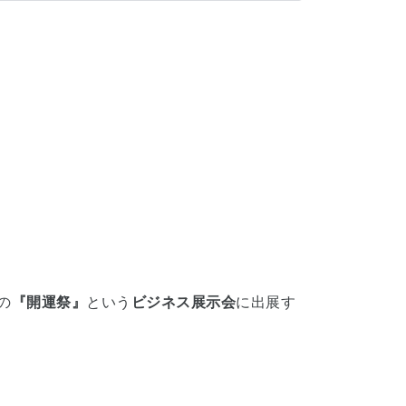
の
『開運祭』
という
ビジネス展示会
に出展す