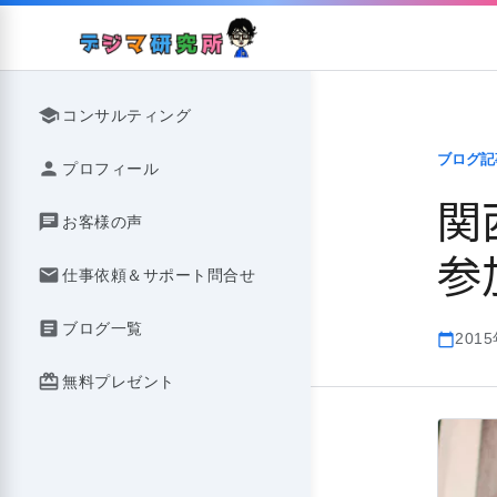
Skip
to
content
school
コンサルティング
ブログ記
person
プロフィール
関
chat
お客様の声
参
mail
仕事依頼＆サポート問合せ
article
ブログ一覧
201
calendar_today
redeem
無料プレゼント