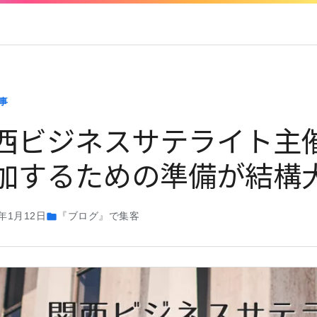
事
西ビジネスサテライト主
加するための準備が結構
5年1月12日
『ブログ』で集客
folder