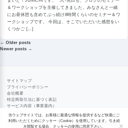
まいど！JUNICHIです。 つい先日も、ブログのセミナー
＆ワークショップを主催してきました。みなさんと一緒
にお昼休憩も含めてぶっ続け8時間くらいのセミナー＆ワ
ークショップです。 今回は、そこでいただいた感想をい
くつかご […]
投
← Older posts
稿
Newer posts →
ナ
ビ
ゲ
ー
シ
ョ
サイトマップ
ン
プライバシーポリシー
会社概要
特定商取引法に基づく表記
サービス内容（事業案内）
お問合せ
当ウェブサイトでは、お客様に最適な情報を提供するなど快適にご
利用いただくためにクッキー（Cookie）を使用しています。引き続
© 2026
デジタルマーケティング専門家ジュンイチのデジマ研究
き閲覧する場合、クッキーの使用に同意下さい。