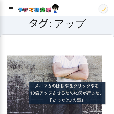
Skip
menu
to
content
タグ:
アップ