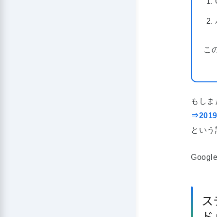
こ
もしま
⇒201
という
Goo
ス
ド