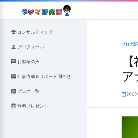
Skip
to
content
school
コンサルティング
ブログ記
person
プロフィール
【
chat
お客様の声
ア
mail
仕事依頼＆サポート問合せ
article
ブログ一覧
201
calendar_today
redeem
無料プレゼント