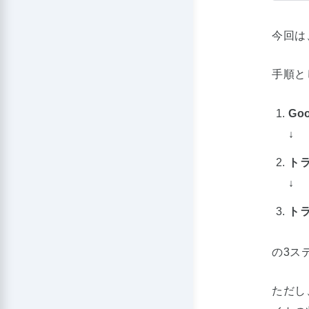
今回は
手順と
Go
↓
ト
↓
ト
の3ス
ただし