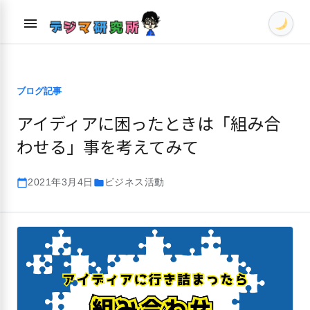
Skip
menu
to
content
ブログ記事
アイディアに困ったときは「組み合
わせる」事を考えてみて
2021年3月4日
ビジネス活動
calendar_today
folder