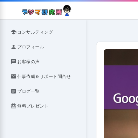
Skip
to
content
school
コンサルティング
person
プロフィール
chat
お客様の声
mail
仕事依頼＆サポート問合せ
article
ブログ一覧
redeem
無料プレゼント