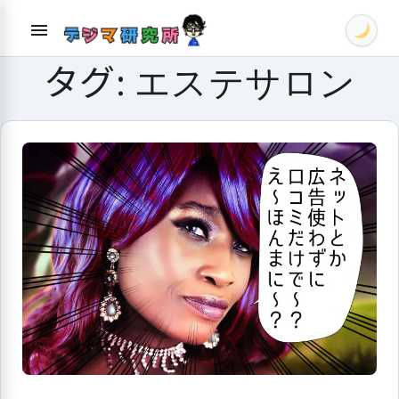
Skip
menu
to
content
タグ:
エステサロン