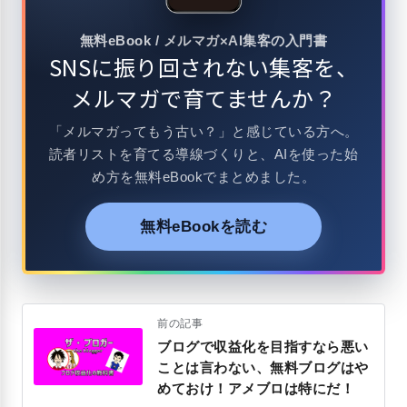
無料eBook / メルマガ×AI集客の入門書
SNSに振り回されない集客を、
メルマガで育てませんか？
「メルマガってもう古い？」と感じている方へ。
読者リストを育てる導線づくりと、AIを使った始
め方を無料eBookでまとめました。
無料eBookを読む
前の記事
ブログで収益化を目指すなら悪い
ことは言わない、無料ブログはや
めておけ！アメブロは特にだ！