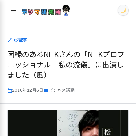
Skip
menu
to
content
ブログ記事
因縁のあるNHKさんの「NHKプロフ
ェッショナル 私の流儀」に出演し
ました（風）
2016年12月6日
ビジネス活動
calendar_today
folder