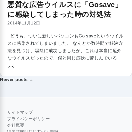
悪質な広告ウイルスに「Gosave」
に感染してしまった時の対処法
2014年11月12日
どうも、ついに新しいパソコンもGo saveというウイル
スに感染されてしまいました。 なんとか数時間で解決方
法を見つけ、駆除に成功しましたが、これは本当に厄介
なウイルスだったので、僕と同じ症状に苦しんでいる
[…]
投
Newer posts →
稿
ナ
ビ
ゲ
ー
シ
サイトマップ
ョ
プライバシーポリシー
ン
会社概要
特定商取引法に基づく表記