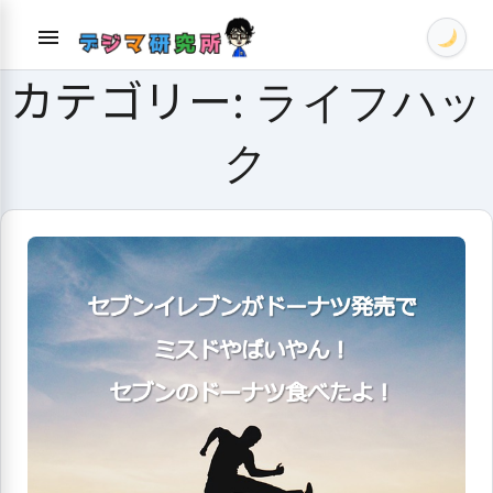
Skip
menu
to
content
カテゴリー:
ライフハッ
ク