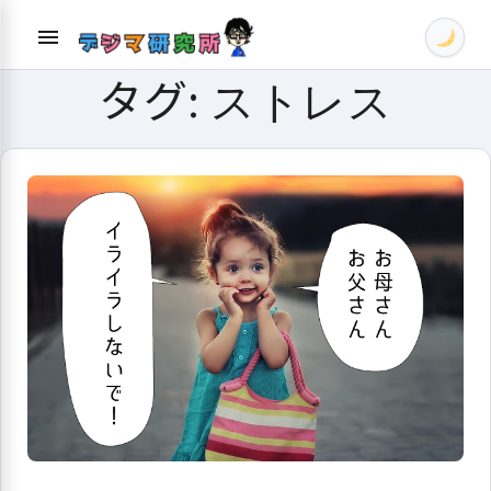
Skip
menu
to
content
タグ:
ストレス