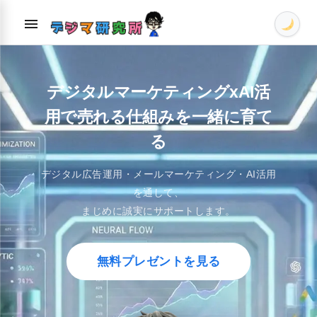
Skip
menu
to
content
デジタルマーケティングxAI活
用で
売れる仕組みを一緒に育て
る
デジタル広告運用・メールマーケティング・AI活用
を通して、
まじめに誠実にサポートします。
無料プレゼントを見る