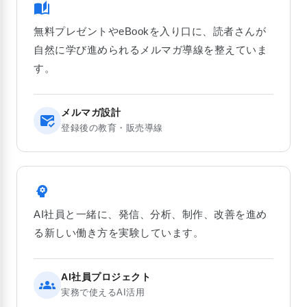
auto_stories
無料プレゼントやeBookを入り口に、読者さんが
自然に学び進められるメルマガ導線を整えていま
す。
メルマガ設計
mark_email_read
登録後の教育・販売導線
psychology
AI社員と一緒に、発信、分析、制作、改善を進め
る新しい働き方を実験しています。
AI社員プロジェクト
groups
実務で使えるAI活用