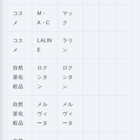
コス
M・
マッ
メ
A・C
ク
コス
LALIN
ラリ
メ
E
ン
自然
ロク
ロク
派化
シタ
シタ
粧品
ン
ン
自然
メル
メル
派化
ヴィ
ヴィ
粧品
ータ
ータ