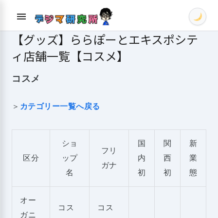
Skip
menu
to
content
【グッズ】ららぽーとエキスポシテ
ィ店舗一覧【コスメ】
コスメ
＞
カテゴリー一覧へ戻る
ショ
国
関
新
フリ
区分
ップ
内
西
業
ガナ
名
初
初
態
オー
コス
コス
ガニ