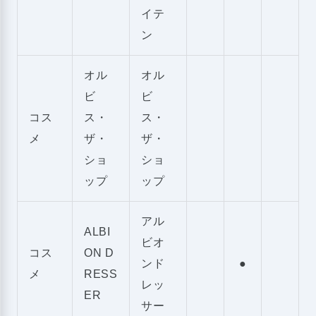
イテ
ン
オル
オル
ビ
ビ
コス
ス・
ス・
メ
ザ・
ザ・
ショ
ショ
ップ
ップ
アル
ALBI
ビオ
コス
ON D
ンド
●
メ
RESS
レッ
ER
サー