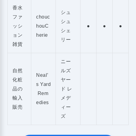
香水
シュ
ファ
chouc
シュ
ッシ
houC
●
●
●
シェ
ョン
herie
リー
雑貨
ニー
自然
ルズ
Neal’
化粧
ヤー
s Yard
品の
ド レ
Rem
輸入
メデ
edies
販売
ィー
ズ