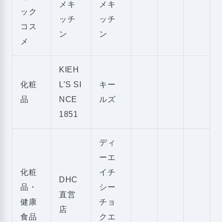
メキ
メキ
ック
ッチ
ッチ
コス
ン
ン
メ
KIEH
化粧
L’S SI
キー
品
NCE
ルズ
1851
ディ
ーエ
化粧
イチ
DHC
品・
シー
直営
健康
チョ
店
食品
クエ