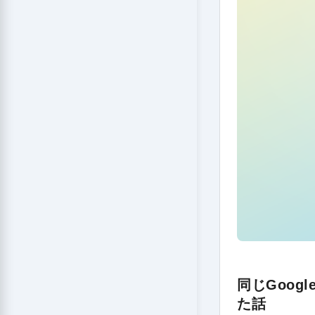
同じGoog
た話