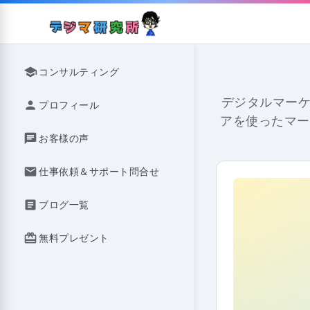
Skip
to
content
school
コンサルティング
デジタルマーケ
person
プロフィール
アを使ったマー
chat
お客様の声
mail
仕事依頼＆サポート問合せ
article
ブログ一覧
redeem
無料プレゼント