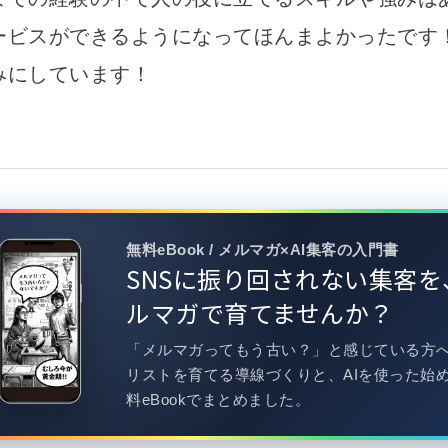
ービスができるようになってほんまよかったです
みにしています！
無料eBook / メルマガ×AI集客の入門書
SNSに振り回されない集客を
ルマガで育てませんか？
「メルマガってもう古い？」と感じている方
リストを育てる導線づくりと、AIを使った始
料eBookでまとめました。