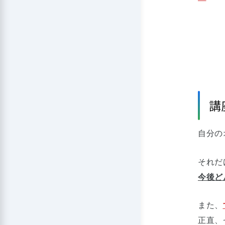
講
自分の
それだ
今後ど
また、
正直、