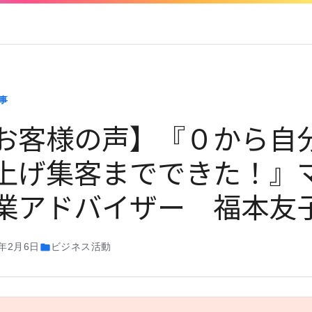
事
お客様の声】『０から自
上げ集客までできた！』
業アドバイザー 福本友
9年2月6日
ビジネス活動
folder