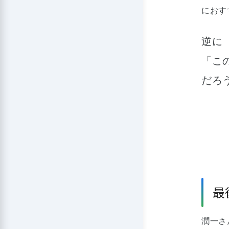
におす
逆に
「こ
だろ
最
潤一さ