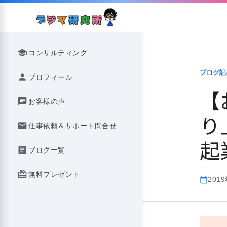
Skip
to
content
school
コンサルティング
ブログ記
person
プロフィール
【
chat
お客様の声
り
mail
仕事依頼＆サポート問合せ
起
article
ブログ一覧
redeem
無料プレゼント
201
calendar_today