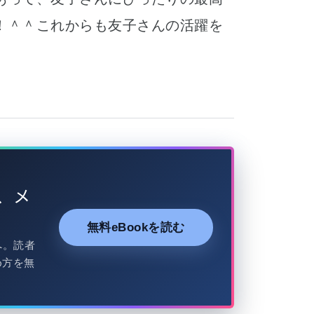
！＾＾これからも友子さんの活躍を
、メ
無料eBookを読む
へ。読者
め方を無