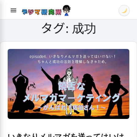
Skip
menu
to
content
タグ:
成功
いきなりメルマガを送ってはいけ