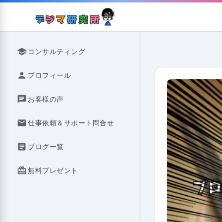
Skip
to
content
school
コンサルティング
person
プロフィール
chat
お客様の声
mail
仕事依頼＆サポート問合せ
article
ブログ一覧
redeem
無料プレゼント