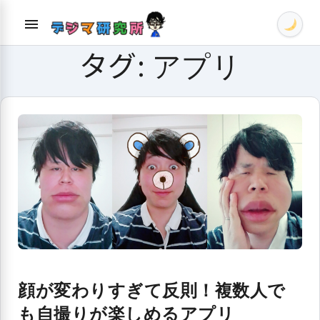
Skip
menu
to
content
タグ:
アプリ
顔が変わりすぎて反則！複数人で
も自撮りが楽しめるアプリ