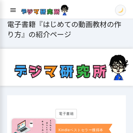
Skip
menu
to
content
電子書籍『はじめての動画教材の作
り方』の紹介ページ
電子書籍
Kindleベストセラー獲得本