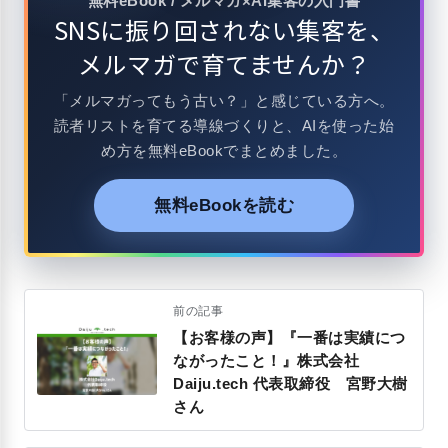
無料eBook / メルマガ×AI集客の入門書
SNSに振り回されない集客を、
メルマガで育てませんか？
「メルマガってもう古い？」と感じている方へ。
読者リストを育てる導線づくりと、AIを使った始
め方を無料eBookでまとめました。
無料eBookを読む
前の記事
【お客様の声】『一番は実績につ
ながったこと！』株式会社
Daiju.tech 代表取締役 宮野大樹
さん