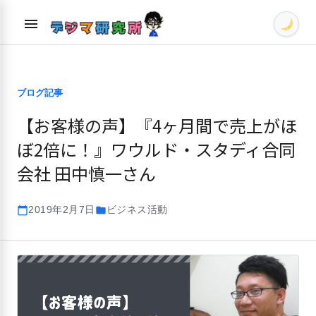
Skip
menu
to
content
ブログ記事
【お客様の声】『4ヶ月間で売上がほ
ぼ2倍に！』ワウルド・スタディ合同
会社 田中慎一さん
2019年2月7日
ビジネス活動
calendar_today
folder