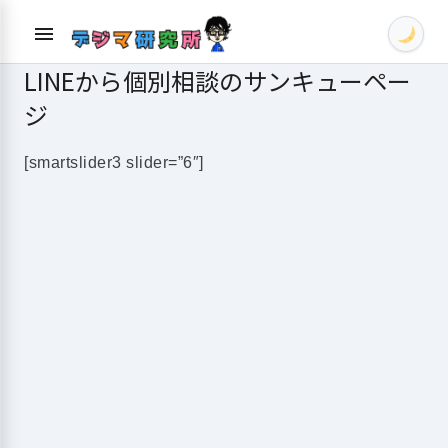
Skip
menu
to
content
LINEから個別相談のサンキューペー
ジ
[smartslider3 slider=”6″]