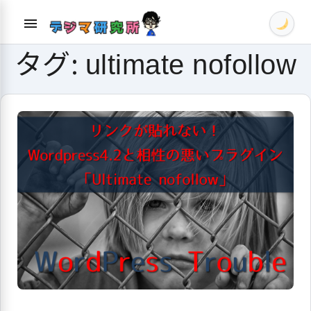
Skip
menu
to
content
タグ:
ultimate nofollow