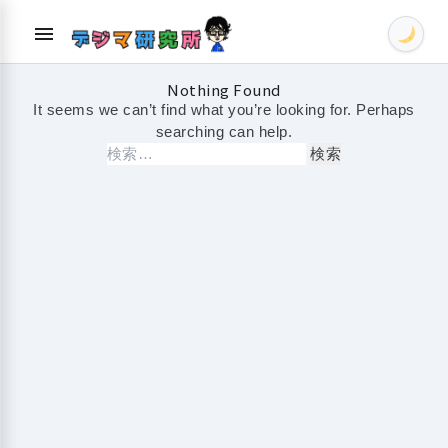
Skip
menu
to
content
Nothing Found
It seems we can’t find what you’re looking for. Perhaps
searching can help.
検
索: