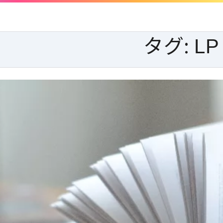
タグ:
LP