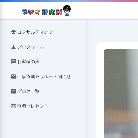
Skip
to
content
school
コンサルティング
person
プロフィール
chat
お客様の声
mail
仕事依頼＆サポート問合せ
article
ブログ一覧
redeem
無料プレゼント