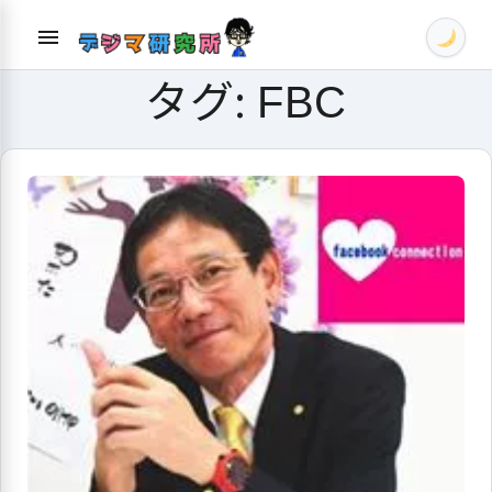
Skip
menu
to
content
タグ:
FBC