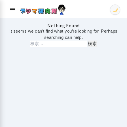
Skip
menu
to
content
Nothing Found
It seems we can’t find what you’re looking for. Perhaps
searching can help.
検
索: