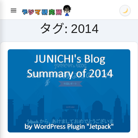
Skip
menu
to
content
タグ:
2014