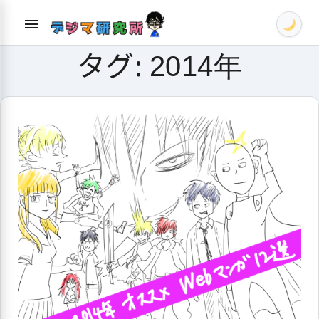
Skip
menu
to
content
タグ:
2014年