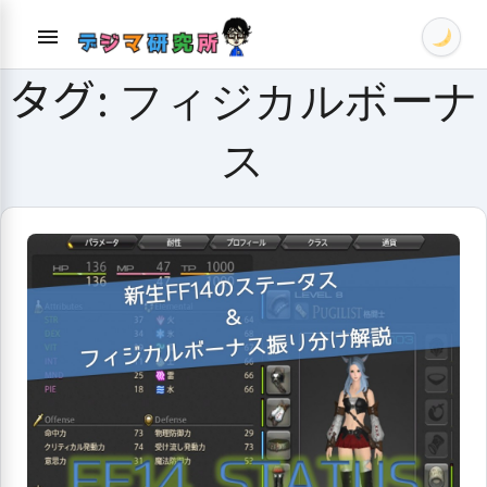
Skip
menu
to
content
タグ:
フィジカルボーナ
ス