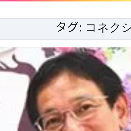
タグ:
コネク