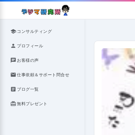
Skip
to
content
school
コンサルティング
person
プロフィール
chat
お客様の声
mail
仕事依頼＆サポート問合せ
article
ブログ一覧
redeem
無料プレゼント