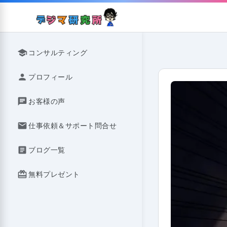
Skip
to
content
school
コンサルティング
person
プロフィール
chat
お客様の声
mail
仕事依頼＆サポート問合せ
article
ブログ一覧
redeem
無料プレゼント