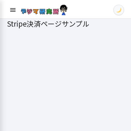
Skip
menu
to
content
Stripe決済ページサンプル