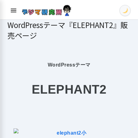
Skip
menu
to
content
WordPressテーマ『ELEPHANT2』販
売ページ
WordPressテーマ
ELEPHANT2