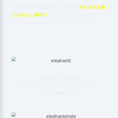
ELEPHANT2をご購入いただいた
みなさま全員
にもれなく無料で
、ELEPHANT SINGLEという
別のWordPressテーマもプレゼント！
ちゃんとブログで成果を！
をコンセプトに作ったオールマイティーなテーマ
初心者～上級者までOK