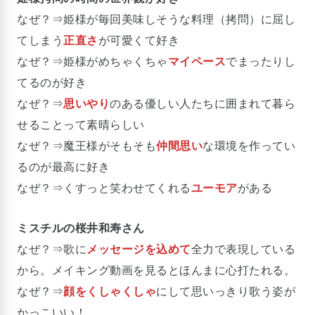
なぜ？⇒姫様が毎回美味しそうな料理（拷問）に屈し
てしまう
正直さ
が可愛くて好き
なぜ？⇒姫様がめちゃくちゃ
マイペース
でまったりし
てるのが好き
なぜ？⇒
思いやり
のある優しい人たちに囲まれて暮ら
せることって素晴らしい
なぜ？⇒魔王様がそもそも
仲間思い
な環境を作ってい
るのが最高に好き
なぜ？⇒くすっと笑わせてくれる
ユーモア
がある
ミスチルの桜井和寿さん
なぜ？⇒歌に
メッセージを込めて
全力で表現している
から。メイキング動画を見るとほんまに心打たれる。
なぜ？⇒
顔をくしゃくしゃ
にして思いっきり歌う姿が
かっこいい！