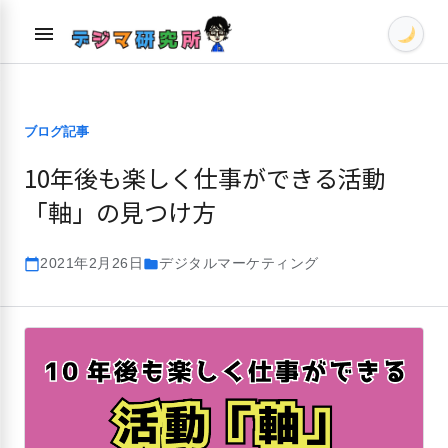
Skip
menu
to
content
ブログ記事
10年後も楽しく仕事ができる活動
「軸」の見つけ方
2021年2月26日
デジタルマーケティング
calendar_today
folder