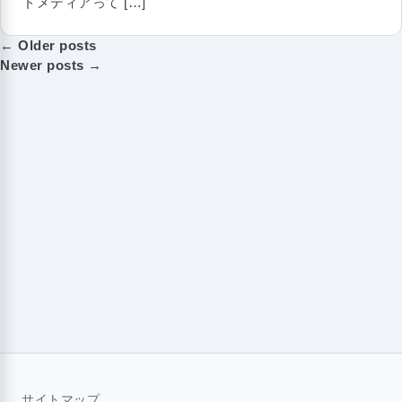
ドメディアって […]
投
← Older posts
稿
Newer posts →
ナ
ビ
ゲ
ー
シ
ョ
ン
サイトマップ