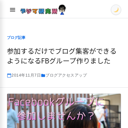
Skip
menu
to
content
ブログ記事
参加するだけでブログ集客ができる
ようになるFBグループ作りました
2014年11月7日
ブログアクセスアップ
calendar_today
folder