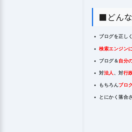
■どん
ブログを正し
検索エンジン
ブログ＆
自分
対
法人
、対
行
もちろん
ブロ
とにかく落合