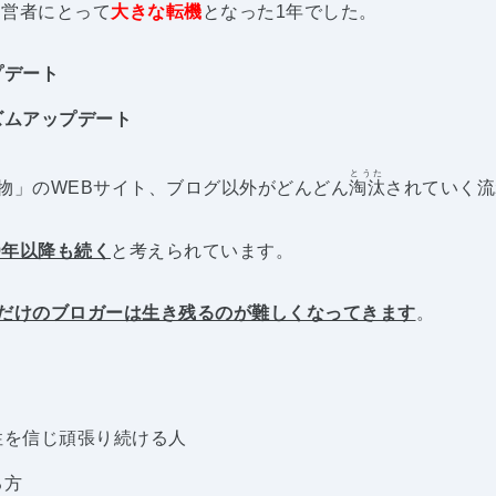
運営者にとって
大きな転機
となった1年でした。
プデート
ズムアップデート
とうた
物」のWEBサイト、ブログ以外がどんどん
淘汰
されていく流
19年以降も続く
と考えられています。
だけのブロガーは生き残るのが難しくなってきます
。
性を信じ頑張り続ける人
る方