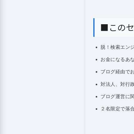
■この
脱！検索エン
お金になるあ
ブログ経由で
対法人、対行
ブログ運営に
２名限定で落