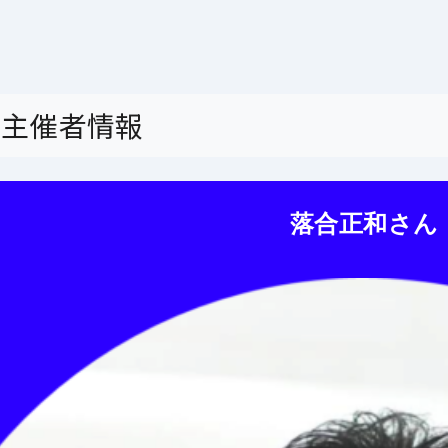
ー主催者情報
落合正和さん