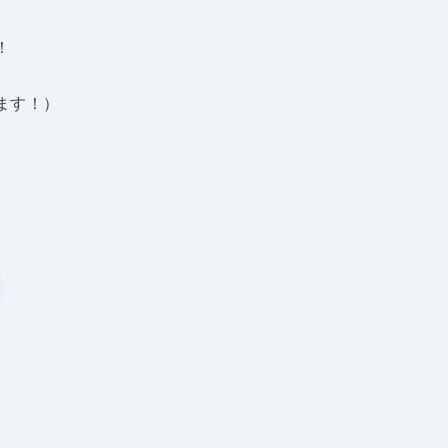
！
ます！）