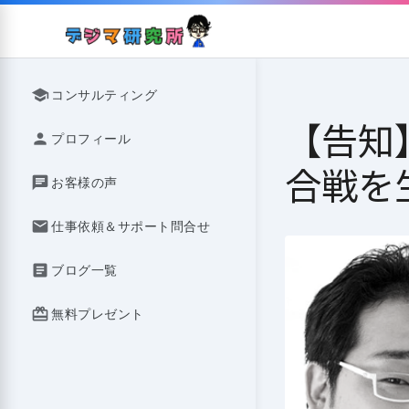
Skip
to
content
school
コンサルティング
【告知
person
プロフィール
合戦を
chat
お客様の声
mail
仕事依頼＆サポート問合せ
article
ブログ一覧
redeem
無料プレゼント